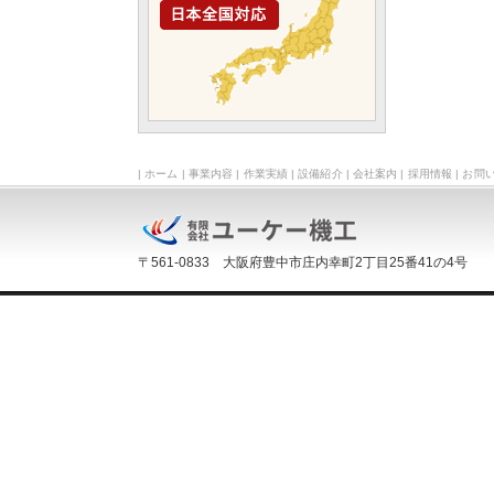
|
ホーム
|
事業内容
|
作業実績
|
設備紹介
|
会社案内
|
採用情報
|
お問
〒561-0833 大阪府豊中市庄内幸町2丁目25番41の4号 TEL:06