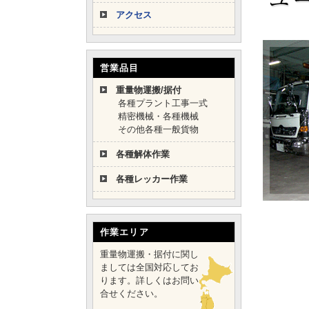
アクセス
営業品目
重量物運搬/据付
各種プラント工事一式
精密機械・各種機械
その他各種一般貨物
各種解体作業
各種レッカー作業
作業エリア
重量物運搬・据付に関し
ましては全国対応してお
ります。詳しくはお問い
合せください。